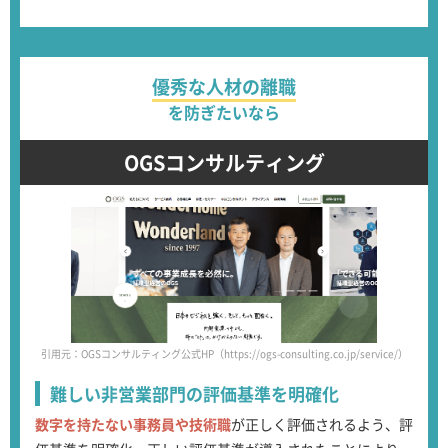
優秀な人材の離職
を防ぎたいなら
OGSコンサルティング
引用元：OGSコンサルティング公式HP（https://ogs-consulting.co.jp/service/）
難しい非営業部門の
評価基準を明確化
数字を持たない事務員や技術職
が正しく評価されるよう、評