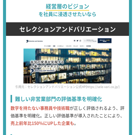
経営層のビジョン
を社員に浸透させたいなら
セレクションアンドバリエーション
引用元：セレクションアンドバリエーション公式HP(https://sele-vari.co.jp/)
難しい非営業部門の
評価基準を明確化
数字を持たない事務員や技術職
が正しく評価されるよう、評
価基準を明確化。正しい評価基準が導入されたことにより、
売上前年比150％にUPした企業も
。